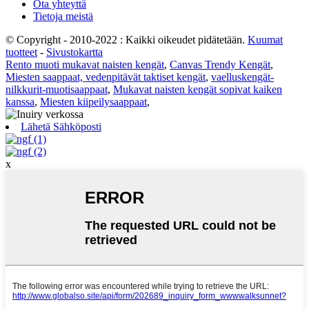
Ota yhteyttä
Tietoja meistä
© Copyright - 2010-2022 : Kaikki oikeudet pidätetään.
Kuumat
tuotteet
-
Sivustokartta
Rento muoti mukavat naisten kengät
,
Canvas Trendy Kengät
,
Miesten saappaat, vedenpitävät taktiset kengät
,
vaelluskengät-
nilkkurit-muotisaappaat
,
Mukavat naisten kengät sopivat kaiken
kanssa
,
Miesten kiipeilysaappaat
,
Lähetä Sähköposti
x