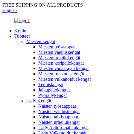
FREE SHIPPING ON ALL PRODUCTS
English
Kotiin
Tuotteet
Miesten kengät
Miesten työsaappaat
Miesten vaelluskengät
Miesten urheilukengät
Miesten koripallokengät
Miesten vapaa-ajan kengät
Miesten ruiskutuskengät
Miesten vulkanoidut kengät
Tenniskengät
Jalkapallokengät
Pyöräilykengät
Lady Kengät
Naisten työsaappaat
Naisten vaelluskengät
Naisten talvisaappaat
Naisten urheilukengät
Lady Action -nahkakengät
Lady Vulkanoidut kengät