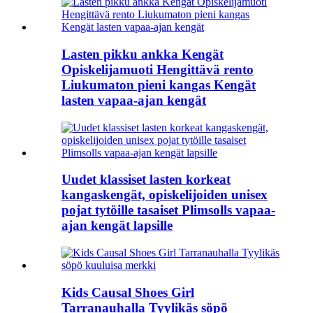
Lasten pikku ankka Kengät
Opiskelijamuoti Hengittävä rento
Liukumaton pieni kangas Kengät
lasten vapaa-ajan kengät
Uudet klassiset lasten korkeat
kangaskengät, opiskelijoiden unisex
pojat tytöille tasaiset Plimsolls vapaa-
ajan kengät lapsille
Kids Causal Shoes Girl
Tarranauhalla Tyylikäs söpö