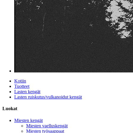
Kotiin
Tuotteet
Lasten kengät
Lasten ruiskutus/vulkanoidut kengät
Luokat
Miesten kengät
Miesten vaelluskengät
Miesten työsaappaat