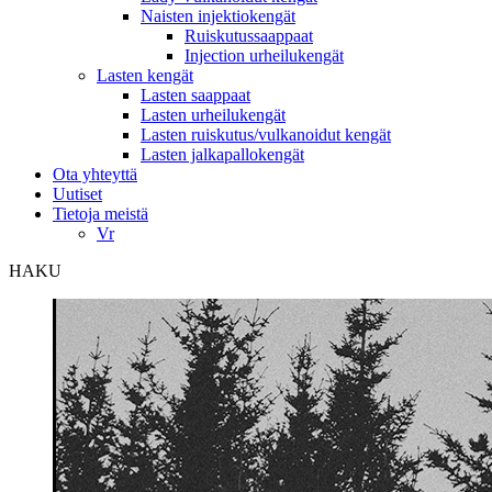
Naisten injektiokengät
Ruiskutussaappaat
Injection urheilukengät
Lasten kengät
Lasten saappaat
Lasten urheilukengät
Lasten ruiskutus/vulkanoidut kengät
Lasten jalkapallokengät
Ota yhteyttä
Uutiset
Tietoja meistä
Vr
HAKU