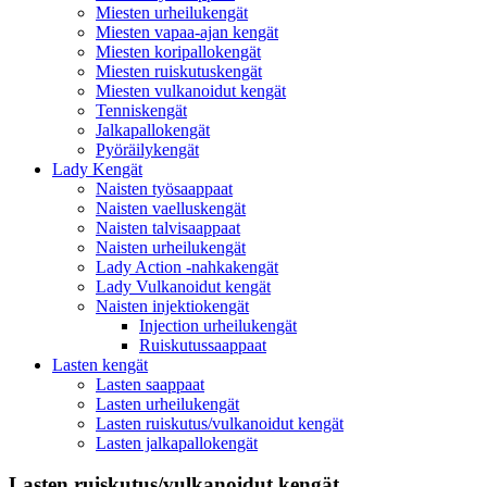
Miesten urheilukengät
Miesten vapaa-ajan kengät
Miesten koripallokengät
Miesten ruiskutuskengät
Miesten vulkanoidut kengät
Tenniskengät
Jalkapallokengät
Pyöräilykengät
Lady Kengät
Naisten työsaappaat
Naisten vaelluskengät
Naisten talvisaappaat
Naisten urheilukengät
Lady Action -nahkakengät
Lady Vulkanoidut kengät
Naisten injektiokengät
Injection urheilukengät
Ruiskutussaappaat
Lasten kengät
Lasten saappaat
Lasten urheilukengät
Lasten ruiskutus/vulkanoidut kengät
Lasten jalkapallokengät
Lasten ruiskutus/vulkanoidut kengät